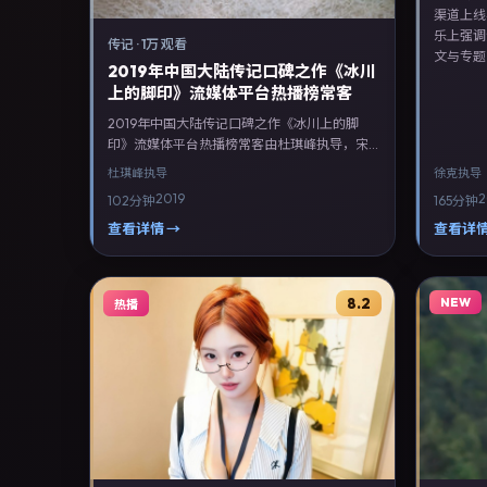
渠道上线
乐上强调
传记
·
1万 观看
文与专题
2019年中国大陆传记口碑之作《冰川
上的脚印》流媒体平台热播榜常客
2019年中国大陆传记口碑之作《冰川上的脚
印》流媒体平台热播榜常客由杜琪峰执导，宋
佳、周冬雨、梁朝伟领衔主演，白宇、王凯等
杜琪峰
执导
徐克
执导
联合出演。剧情以传记类型为主线，融合中国
2019
2
102分钟
165分钟
大陆本土叙事与人物弧光，适合检索「传记电
影 中国大陆 杜琪峰 宋佳」等关键词的观众。
查看详情 →
查看详情
2019年4月20日完成中国大陆摄制与后期，同
年季度档期内全渠道上线与二轮放映。影片在
节奏、摄影与配乐上强调沉浸体验，可作为片
8.2
NEW
热播
单推荐、影评长文与专题策划的引用素材。