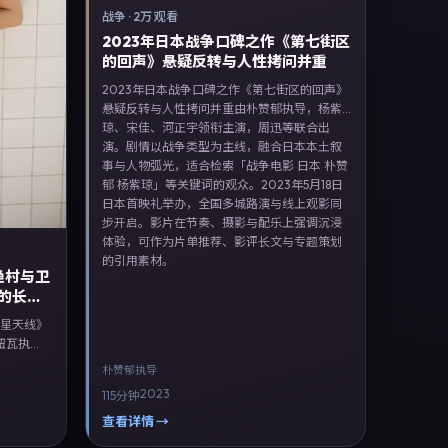
战争
·
2万 观看
2023年日本战争口碑之作《第七街区
的回声》悬疑反转与人性拷问并重
2023年日本战争口碑之作《第七街区的回声》
悬疑反转与人性拷问并重由朴赞郁执导，杨紫
琼、宋佳、河正宇领衔主演，周迅等联合出
演。剧情以战争类型为主线，融合日本本土叙
事与人物弧光，适合检索「战争电影 日本 朴赞
郁 杨紫琼」等关键词的观众。2023年5月18日
日本首映礼举办，全国多城路演与线上观影同
步开启。影片在节奏、摄影与配乐上强调沉浸
体验，可作为片单推荐、影评长文与专题策划
的引用素材。
渔村与卫
的长标
卫星天线》
纽瓦执
，杨紫琼
朴赞郁
执导
，融合泰
2023
115分钟
传记电影
观众。
查看详情 →
台首播，