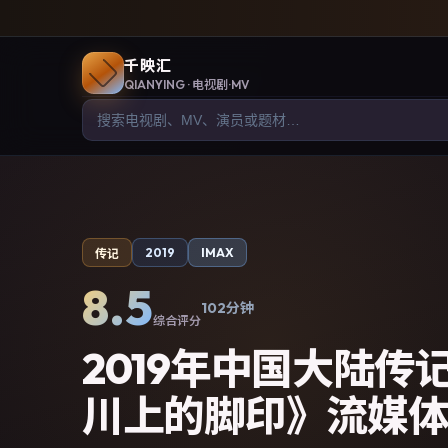
千映汇
QIANYING
· 电视剧·MV
2019
IMAX
传记
8.5
102分钟
综合评分
2019年中国大陆传
川上的脚印》流媒