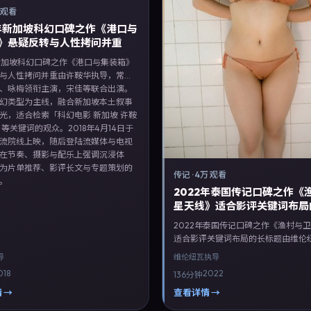
 观看
8年新加坡科幻口碑之作《港口与
》悬疑反转与人性拷问并重
年新加坡科幻口碑之作《港口与集装箱》
与人性拷问并重由许鞍华执导，常
、咏梅领衔主演，宋佳等联合出演。
幻类型为主线，融合新加坡本土叙事
光，适合检索「科幻电影 新加坡 许鞍
」等关键词的观众。2018年4月14日于
流院线上映，随后登陆流媒体与电视
在节奏、摄影与配乐上强调沉浸体
为片单推荐、影评长文与专题策划的
传记
·
4万 观看
。
2022年泰国传记口碑之作《
星天线》适合影评关键词布局
题
2022年泰国传记口碑之作《渔村与
适合影评关键词布局的长标题由维伦
导，任素汐、朱亚文、周迅领衔主演
导
维伦纽瓦
执导
等联合出演。剧情以传记类型为主线
018
2022
136分钟
国本土叙事与人物弧光，适合检索「
泰国 维伦纽瓦 任素汐」等关键词的
 →
查看详情 →
2022年10月1日起在泰国地区网络平