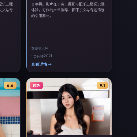
配乐上强
言字幕。影片在节奏、摄影与配乐上强调沉浸
长文与专
体验，可作为片单推荐、影评长文与专题策划
的引用素材。
奉俊昊
执导
2021
110分钟
查看详情 →
6.6
9.1
趋势