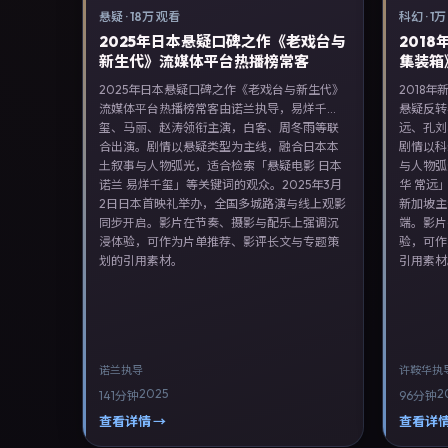
悬疑
·
18万 观看
科幻
·
1万
2025年日本悬疑口碑之作《老戏台与
201
新生代》流媒体平台热播榜常客
集装箱
2025年日本悬疑口碑之作《老戏台与新生代》
2018
流媒体平台热播榜常客由诺兰执导，易烊千
悬疑反转
玺、马丽、赵涛领衔主演，白客、周冬雨等联
远、孔刘
合出演。剧情以悬疑类型为主线，融合日本本
剧情以科
土叙事与人物弧光，适合检索「悬疑电影 日本
与人物弧
诺兰 易烊千玺」等关键词的观众。2025年3月
华 常远
2日日本首映礼举办，全国多城路演与线上观影
新加坡主
同步开启。影片在节奏、摄影与配乐上强调沉
端。影片
浸体验，可作为片单推荐、影评长文与专题策
验，可作
划的引用素材。
引用素材
诺兰
执导
许鞍华
执
2025
2
141分钟
96分钟
查看详情 →
查看详情