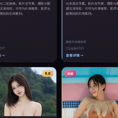
与二轮放映。影片在节奏、摄影与配
与多语言字幕。影片在节奏、摄影与
沉浸体验，可作为片单推荐、影评长
调沉浸体验，可作为片单推荐、影评
策划的引用素材。
题策划的引用素材。
斯皮尔伯格
执导
017
2021
172分钟
 →
查看详情 →
9.0
获奖