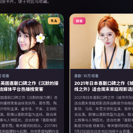
各四张卡片，便于对比与收藏。
9.4
获奖
万 观看
喜剧
·
10万 观看
7年英国喜剧口碑之作《沉默的接
2021年日本喜剧口碑之作《
流媒体平台热播榜常客
线之外》适合周末家庭观影选
年英国喜剧口碑之作《沉默的接力赛》流
2021年日本喜剧口碑之作《城市天
热播榜常客由徐克执导，周冬雨、陶
适合周末家庭观影选择由斯皮尔伯格
汐领衔主演，金世佳、齐溪、王劲松
紫琼、马丽、朱亚文领衔主演，易烊
演。剧情以喜剧类型为主线，融合英
合出演。剧情以喜剧类型为主线，融
事与人物弧光，适合检索「喜剧电影
土叙事与人物弧光，适合检索「喜剧电
克 周冬雨」等关键词的观众。2017年5
斯皮尔伯格 杨紫琼」等关键词的观众。
成英国摄制与后期，同年季度档期内全
7月25日起在日本地区网络平台首播