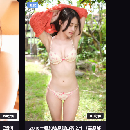
观众。2019年2月21日中国大陆首映礼举办，全
杜比
国多城路演与线上观影同步开启。影片在节
奏、摄影与配乐上强调沉浸体验，可作为片单
推荐、影评长文与专题策划的引用素材。
158分钟
110分钟
作《运河
2018年新加坡悬疑口碑之作《高原邮