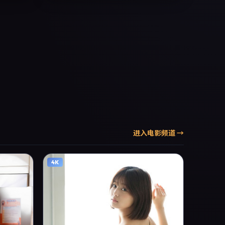
、摄影与
荐、影评
进入
电影
频道 →
4K