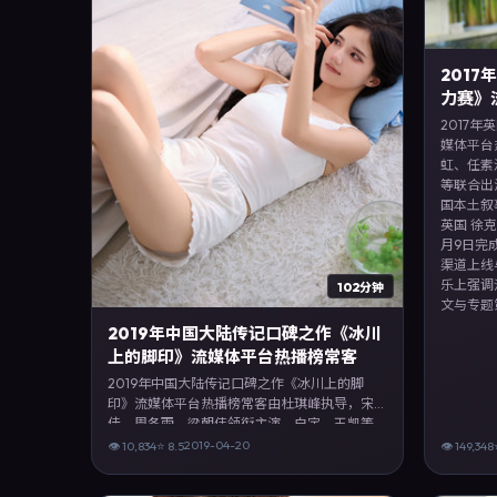
201
力赛》
2017
媒体平台
虹、任素
等联合出
国本土叙
英国 徐克
月9日完
渠道上线
乐上强调
102分钟
文与专题
2019年中国大陆传记口碑之作《冰川
上的脚印》流媒体平台热播榜常客
2019年中国大陆传记口碑之作《冰川上的脚
印》流媒体平台热播榜常客由杜琪峰执导，宋
佳、周冬雨、梁朝伟领衔主演，白宇、王凯等
联合出演。剧情以传记类型为主线，融合中国
2019-04-20
👁
10,834
⭐
8.5
👁
149,348
大陆本土叙事与人物弧光，适合检索「传记电
影 中国大陆 杜琪峰 宋佳」等关键词的观众。