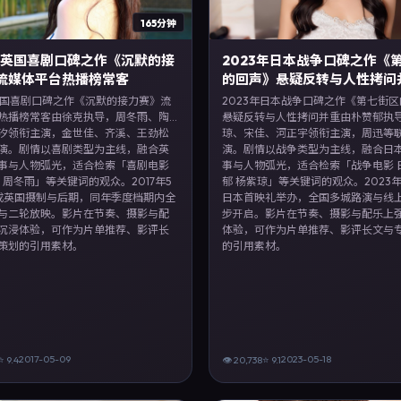
165分钟
7年英国喜剧口碑之作《沉默的接
2023年日本战争口碑之作《
流媒体平台热播榜常客
的回声》悬疑反转与人性拷问
年英国喜剧口碑之作《沉默的接力赛》流
2023年日本战争口碑之作《第七街
热播榜常客由徐克执导，周冬雨、陶
悬疑反转与人性拷问并重由朴赞郁执
汐领衔主演，金世佳、齐溪、王劲松
琼、宋佳、河正宇领衔主演，周迅等
演。剧情以喜剧类型为主线，融合英
演。剧情以战争类型为主线，融合日
事与人物弧光，适合检索「喜剧电影
事与人物弧光，适合检索「战争电影 
 周冬雨」等关键词的观众。2017年5
郁 杨紫琼」等关键词的观众。2023年
成英国摄制与后期，同年季度档期内全
日本首映礼举办，全国多城路演与线
与二轮放映。影片在节奏、摄影与配
步开启。影片在节奏、摄影与配乐上
沉浸体验，可作为片单推荐、影评长
体验，可作为片单推荐、影评长文与
策划的引用素材。
的引用素材。
2017-05-09
2023-05-18
⭐
9.4
👁
20,738
⭐
9.1