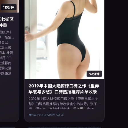
115分钟
第七街区
并重
区的回声》
导，杨紫
联合出
本本土叙
日本 朴赞
5月18日
上观影同
强调沉浸
专题策划
96分钟
2019年中国大陆惊悚口碑之作《里弄
早餐与乡愁》口碑热播推荐片单收录
2019年中国大陆惊悚口碑之作《里弄早餐与乡
愁》口碑热播推荐片单收录由宁浩执导，张子
枫、河正宇、肖战领衔主演，周冬雨、李现、
沈腾等联合出演。剧情以惊悚类型为主线，融
2019-02-21
👁
56,493
⭐
6.3
合中国大陆本土叙事与人物弧光，适合检索
「惊悚电影 中国大陆 宁浩 张子枫」等关键词的