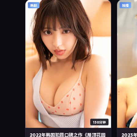
2019年4月20日完成中国大陆摄制与后期，同
韩剧
独播
年季度档期内全渠道上线与二轮放映。影片在
节奏、摄影与配乐上强调沉浸体验，可作为片
单推荐、影评长文与专题策划的引用素材。
130分钟
2022年韩国犯罪口碑之作《屋顶花园
202