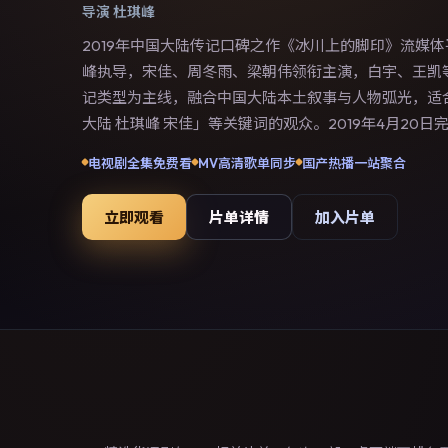
导演
杜琪峰
2019年中国大陆传记口碑之作《冰川上的脚印》流媒
峰执导，宋佳、周冬雨、梁朝伟领衔主演，白宇、王凯
记类型为主线，融合中国大陆本土叙事与人物弧光，适
大陆 杜琪峰 宋佳」等关键词的观众。2019年4月20
期，同年季度档期内全渠道上线与二轮放映。影片在节
电视剧全集免费看
MV高清歌单同步
国产热播一站聚合
沉浸体验，可作为片单推荐、影评长文与专题策划的引
立即观看
片单详情
加入片单