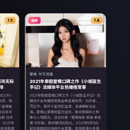
7.5
7.8
趋势
爱情
·
19万 观看
城市天际
2021年泰国爱情口碑之作《小城医生
择
手记》流媒体平台热播榜常客
际线之外》
2021年泰国爱情口碑之作《小城医生手记》流
执导，杨
媒体平台热播榜常客由奉俊昊执导，刘亦菲、
千玺等联
河正宇、易烊千玺领衔主演，海清等联合出
合日本本
演。剧情以爱情类型为主线，融合泰国本土叙
影 日本
事与人物弧光，适合检索「爱情电影 泰国 奉俊
2021年
昊 刘亦菲」等关键词的观众。2021年5月15日
，支持高清
起在泰国地区网络平台首播，支持高清与多语