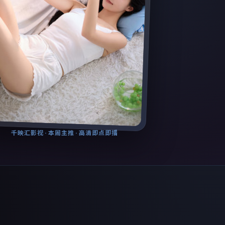
千映汇影视
· 本周主推 · 高清即点即播