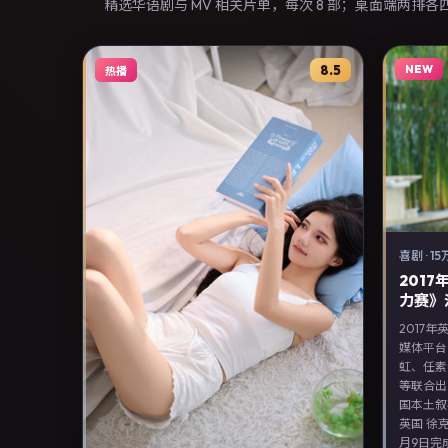
精选华语剧与 MV 相关片单，每次 8 部；桌面端两排
8.5
NEW
热播
喜剧
·
15
201
力赛》
2017
媒体平台
虹、任素
等联合出
国本土叙
英国 徐
月9日完